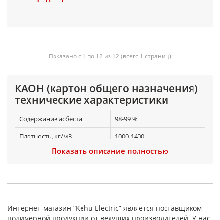
Показано с 1 по 12 из 12 (всего 1 страниц)
КАОН (картон общего назначения)
технические характеристики
Содержание асбеста
98-99 %
Плотность, кг/м3
1000-1400
Показать описание полностью
Предел прочности при
в продольном
растяжении, не менее:
направлении 1,2 (12) МПа
(кгс/см 2 )
в поперечном
направлении 0,6 (6) МПа
(кгс/см 2 )
Интернет-магазин “Kehu Electric” является поставщиком
полимерной продукции от ведущих производителей. У нас