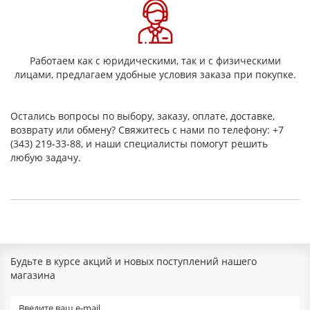
рабочий диапазон до +500 градусов):
Не возгорается и не выделяет токсичные вещества;
Механическая прочность (за счет мокрого
форматирования структуры картона из гидромассы):
Биологическая прочность:
Работаем как с юридическими, так и с физическими
Стойкость к агрессивным химическим средам:
лицами, предлагаем удобные условия заказа при покупке.
Не стареет (не гниет, не растворяется в
воде, устойчивость к щелочам):
При нагревании не выделяет вредных веществ:
Остались вопросы по выбору, заказу, оплате, доставке,
Простота использования:
возврату или обмену? Свяжитесь с нами по телефону: +7
Надежность:
(343) 219-33-88, и наши специалисты помогут решить
Долговечность:
любую задачу.
Радиационная безопасность.
Сфера применения асбестового
картона КАОН
в утеплении трубомагистралей и вентиляций
в лифтах и банковых хранилищах
при изготовлении кирпича
при производстве холодильного оборудования
Будьте в курсе акций и новых поступлений нашего
в металлургии в промышленных котлах
магазина
для тепловая защита труб отопительных систем и
сушильных камер
применяется как огнезащитный или