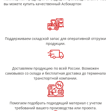
Потеря массовой доли
не более 15 %
вы можете купить качественный Асбокартон
вещества при
прокаливании
Массовая доля влаги
не более 7%
Асбестовый картон (ГОСТ 2850-95) это огнеупорный
Поддерживаем складской запас для оперативной отгрузки
комбинированный материал для изоляции, уплотнения и
продукции.
теплоизоляции, изготавливаемый из хризолитового волокна
пропитанного бакелитом. Производится в форме листа.
Размеры асбокартона (Ширина х длина): 1000 х 800-1000 мм и
толщина от 2 до 10 мм.
Состав
Доставляем продукцию по всей России. Возможен
самовывоз со склада и бесплатная доставка до терминала
В основе лежит безопасный хризолитовый асбест, в который
транспортной компании.
добавлено незначительная (в пределах 2%) доля крахмала.
Возможно добавление,
в
качестве
минерального
связующего,
цемента.
Преимущества асбокартона
Помогаем подобрать подходящий материал с учетом
Огнестойкость (устойчив к высоким температурам,
требований вашего производства или проекта.