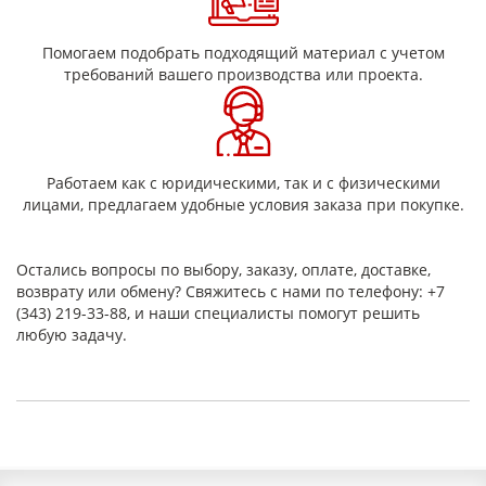
бензином, растворителями, разбавленными кислотами и
щелочами. Полиуретан обладает хорошими
диэлектрическими свойствами, что расширяет его
Помогаем подобрать подходящий материал с учетом
применение в электротехнической промышленности. По
требований вашего производства или проекта.
износостойкости полиуретановый пруток превосходит
резину в несколько раз, а по некоторым показателям
абразивной стойкости – в сотни раз.
Технические характеристики
Работаем как с юридическими, так и с физическими
Основные технические параметры стержней из полиуретана
лицами, предлагаем удобные условия заказа при покупке.
регламентируются нормативной документацией.
Производство осуществляется в соответствии со
следующими нормативами:
Остались вопросы по выбору, заказу, оплате, доставке,
ТУ 2226-001-374555706-2011;
возврату или обмену? Свяжитесь с нами по телефону: +7
ТУ 2292-003-45130869-2004;
(343) 219-33-88, и наши специалисты помогут решить
ТУ 28.93.32-002-05626313-2019.
любую задачу.
Физико-механические свойства материала подтверждаются
паспортами качества на каждую партию.
Характеристики полиуретанового стержня:
Параметр
Значение