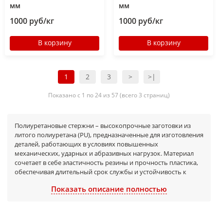
мм
мм
1000 руб/кг
1000 руб/кг
В корзину
В корзину
1
2
3
>
>|
Показано с 1 по 24 из 57 (всего 3 страниц)
Полиуретановые стержни – высокопрочные заготовки из
литого полиуретана (PU), предназначенные для изготовления
деталей, работающих в условиях повышенных
механических, ударных и абразивных нагрузок. Материал
сочетает в себе эластичность резины и прочность пластика,
обеспечивая длительный срок службы и устойчивость к
износу. Полиуретановый стержень является универсальной
Показать описание полностью
полимерной заготовкой круглого сечения, которая по своим
физическим свойствам способна полноценно заменить
металл, каучук и резинотехнические изделия общего