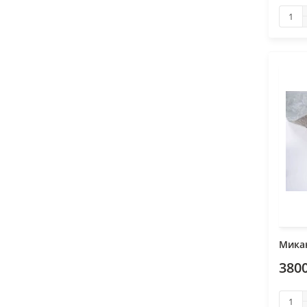
Микан
3800