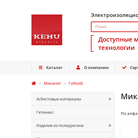
Электроизоляци
Доступные 
технологии
Каталог
О компании
Сер
Миканит
Гибкий
Мик
Асбестовые материалы
Гетинакс
По алф
Изделия из полиуретана