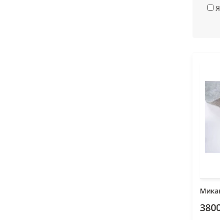
Я
Микан
3800