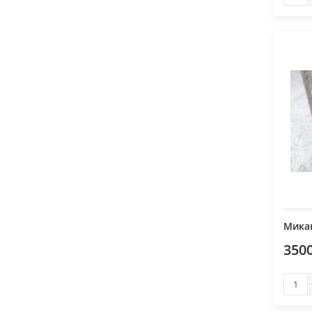
Микан
3500