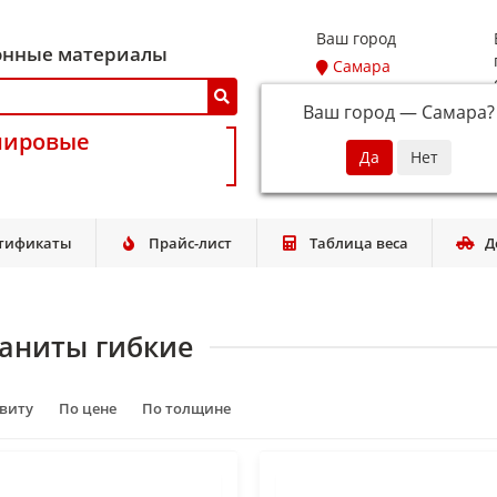
Ваш город
онные материалы
Самара
Ваш город —
Самара
?
мировые
тификаты
Прайс-лист
Таблица веса
Д
аниты гибкие
авиту
По цене
По толщине