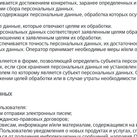
ивается достижением конкретных, заранее определенных и 
ми сбора персональных данных.
, содержащих персональные данные, обработка которых ос
е данные, которые отвечают целям их обработки.
рсональных данных соответствуют заявленным целям обраб
ношению к заявленным целям их обработки.
печивается точность персональных данных, их достаточнос
ых данных. Оператор принимает необходимые меры и/или о
ляется в форме, позволяющей определить субъекта персон
х, если срок хранения персональных данных не установлен
телем по которому является субъект персональных данны
ении целей обработки или в случае утраты необходимости в
нных
льзователя:
 отправки электронных писем;
ажданско-правовых договоров;
ервисам, информации и/или материалам, содержащимся на 
 Пользователю уведомления о новых продуктах и услугах,
аться от получения информационных сообщений, направив О