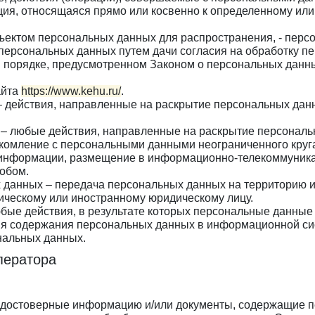
ия, относящаяся прямо или косвенно к определенному ил
ъектом персональных данных для распространения, - перс
 персональных данных путем дачи согласия на обработку 
 порядке, предусмотренном Законом о персональных данны
айта
https://www.kehu.ru/
.
– действия, направленные на раскрытие персональных да
 – любые действия, направленные на раскрытие персональ
комление с персональными данными неограниченного круга
информации, размещение в информационно-телекоммуникац
обом.
 данных – передача персональных данных на территорию и
ическому или иностранному юридическому лицу.
бые действия, в результате которых персональные данные
я содержания персональных данных в информационной сис
нальных данных.
ператора
х достоверные информацию и/или документы, содержащие 