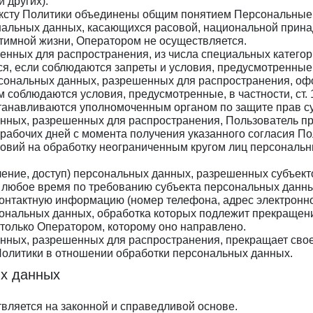
 других).
ексту Политики объединены общим понятием Персональные
нальных данных, касающихся расовой, национальной прина
тимной жизни, Оператором не осуществляется.
нных для распространения, из числа специальных категори
ся, если соблюдаются запреты и условия, предусмотренные 
рсональных данных, разрешенных для распространения, офо
 соблюдаются условия, предусмотренные, в частности, ст.
станавливаются уполномоченным органом по защите прав с
анных, разрешенных для распространения, Пользователь п
ех рабочих дней с момента получения указанного согласия 
словий на обработку неограниченным кругом лиц персональ
вление, доступ) персональных данных, разрешенных субъек
 любое время по требованию субъекта персональных данны
 контактную информацию (номер телефона, адрес электронн
сональных данных, обработка которых подлежит прекращен
только Оператором, которому оно направлено.
анных, разрешенных для распространения, прекращает сво
й Политики в отношении обработки персональных данных.
ых данных
вляется на законной и справедливой основе.