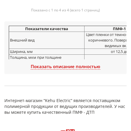
Показано с 1 по 4 из 4 (всего 1 страниц)
Показатели качества
ПМФ-1 Д
Цвет пленки от темно-же
Внешний вид
коричневого. Поверхно
видимых вкл
Ширина, мм
от 12,5 до 
Толщина, мкм при толщине
фторопластового покрытия 10 мкм и
а) 40; б) 50;
Показать описание полностью
толщине основы: а) 30; б) 40;
Прочность при разрыве, МПа (кгс/см2)
110(1100
продольное направление
Относительное удлинение при
разрыве, % не менее
35/70
продольное направление
Интернет-магазин “Kehu Electric” является поставщиком
среднее значение
полимерной продукции от ведущих производителей. У нас
Удельное объемное электрическое
14
1*10
вы можете купить качественный ПМФ - ДТП
сопротивление, Ом*м, не менее
Электрическая прочность, кВ/мм, не
менее
130(160
среднее значение