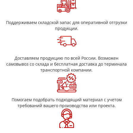
Адгезионная прочность, Н/см (гс/см) не
а) 2,45 (25
менее среднее значение
в) 1,96 (20
а) фторопласт-фторопласт
100/200
Поддерживаем складской запас для оперативной отгрузки
в) полиимид фторопласт
продукции.
Доставляем продукцию по всей России. Возможен
самовывоз со склада и бесплатная доставка до терминала
транспортной компании.
Помогаем подобрать подходящий материал с учетом
требований вашего производства или проекта.