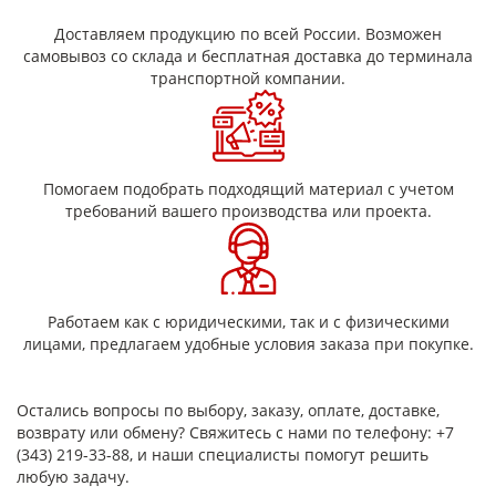
Электроника: Используются как диэлектрики в
Доставляем продукцию по всей России. Возможен
печатных платах, изоляционных материалах для
самовывоз со склада и бесплатная доставка до терминала
проводов и кабелей, стабилен в широком диапазоне
транспортной компании.
температур.
Авиация и космонавтика: Применяются в
теплоизоляции, защитных покрытиях и компонентах,
работающих в условиях высоких температур.
Медицинские устройства: Используются в
Помогаем подобрать подходящий материал с учетом
производстве медицинских инструментов и
требований вашего производства или проекта.
имплантатов благодаря своей биосовместимости.
Автомобильная промышленность: Применяются в
системах управления температурой и в качестве
изоляционных материалов.
Работаем как с юридическими, так и с физическими
лицами, предлагаем удобные условия заказа при покупке.
Также, такого рода ленты могут применяться для защиты
этикеток с бар-кодом на ПП, подвергающихся воздействию
высокой температуры.
Остались вопросы по выбору, заказу, оплате, доставке,
Некоторые технологические процессы при производстве
возврату или обмену? Свяжитесь с нами по телефону: +7
печатных плат требуют использования специальных
(343) 219-33-88, и наши специалисты помогут решить
маскирующих термостойких лент.
любую задачу.