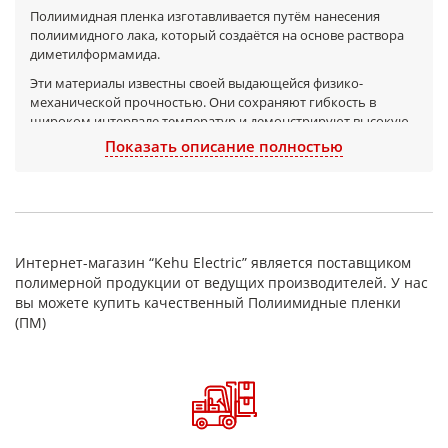
Полиимидная пленка изготавливается путём нанесения
полиимидного лака, который создаётся на основе раствора
диметилформамида.
Эти материалы известны своей выдающейся физико-
механической прочностью. Они сохраняют гибкость в
широком интервале температур и демонстрируют высокую
стойкость к усталостным нагрузкам и долговечность, а также
Показать описание полностью
минимальную ползучесть.
Полиимидные пленки классифицируются как
антифрикционные материалы.
Данная пленка не растворяется в органических
растворителях и устойчива к воздействию масел, однако
Интернет-магазин “Kehu Electric” является поставщиком
разрушается при взаимодействии с концентрированными
полимерной продукции от ведущих производителей. У нас
кислотами и щелочами. Кроме того, она обладает высокой
вы можете купить качественный Полиимидные пленки
радиационной стойкостью.
(ПМ)
Главной особенностью этого материала является
возможность поддерживать свои физико-механические и
электроизоляционные характеристики в широком
температурном диапазоне от -200ºС до +400ºС.
Полиимидные пленки находят применение в таких областях,
как: