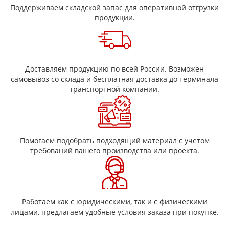
Поддерживаем складской запас для оперативной отгрузки
авиационная промышленность,
продукции.
электротехника,
радиомеханика,
и многих других секторах, в основном в качестве
высокопрочного изоляционного материала.
Одним из ключевых достоинств этой изоляции является её
Доставляем продукцию по всей России. Возможен
невоспламеняемость. Использование полиимидных пленок
самовывоз со склада и бесплатная доставка до терминала
в электрических устройствах позволяет повысить мощность
транспортной компании.
и надёжность, улучшить температурный диапазон работы и
уменьшить размеры и массу конструкций, а также
обеспечивает хорошие характеристики для металлизации.
Помогаем подобрать подходящий материал с учетом
требований вашего производства или проекта.
Работаем как с юридическими, так и с физическими
лицами, предлагаем удобные условия заказа при покупке.