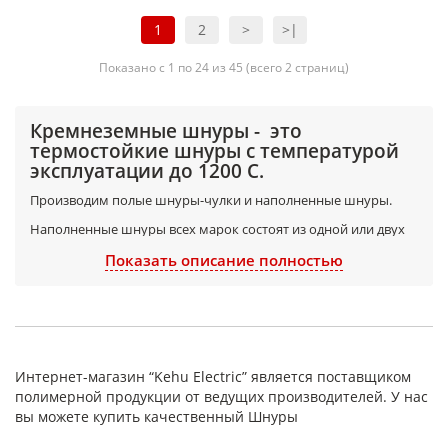
1
2
>
>|
Показано с 1 по 24 из 45 (всего 2 страниц)
Кремнеземные шнуры - это
термостойкие шнуры с температурой
эксплуатации до 1200 С.
Производим полые шнуры-чулки и наполненные шнуры.
Наполненные шнуры всех марок состоят из одной или двух
оплеток, сделанных из кремнеземных нитей и наполнителя.
Показать описание полностью
В качестве наполнителя кремнеземных шнуров используется
кремнеземная нить (Н) или кремнеземный нетканный холст
(Х).
Кремнеземные шнуры предназначены для уплотнения и
теплоизоляции узлов различных установок и другого
Интернет-магазин “Kehu Electric” является поставщиком
оборудования, работающего при повышенных
полимерной продукции от ведущих производителей. У нас
температурах.
вы можете купить качественный Шнуры
Кремнеземные шнуры не токсичны, не горючи, не