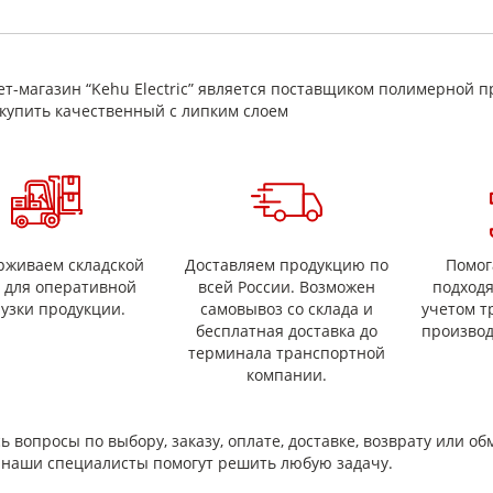
 40
ная разрушающая нагрузка при
40
жении, Н/10мм ширины, не менее
ая доля летучих, %, не более
2
т-магазин “Kehu Electric” является поставщиком полимерной п
ное объемное электрическое
13
1*10
купить качественный с липким слоем
тивление, Ом*м, не менее
рическая прочность, кВ/мм
110
альное значение
ионная прочность, Н/см не менее
а) 1,0 – 2,0
езив - сталь
в) 1,0 – 2,0
езив - основа
рживаем складской
Доставляем продукцию по
Помог
с для оперативной
всей России. Возможен
подход
рузки продукции.
самовывоз со склада и
учетом т
бесплатная доставка до
производ
терминала транспортной
компании.
ь вопросы по выбору, заказу, оплате, доставке, возврату или об
и наши специалисты помогут решить любую задачу.