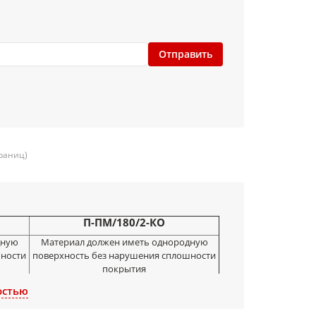
Отправить
траниц)
П-ПМ/180/2-КО
дную
Материал должен иметь однородную
шности
поверхность без нарушения сплошности
покрытия
от 15 до 450±2
остью
а) 60; б) 70± 5