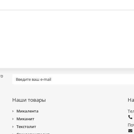
го
Наши товары
На
Микалента
Те
Миканит
По
Текстолит