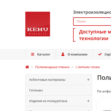
Электроизоляци
Доступные 
технологии
Каталог
О компании
Сер
Полиимидные пленки
с липким слоем
Пол
Асбестовые материалы
Гетинакс
По алф
Изделия из полиуретана