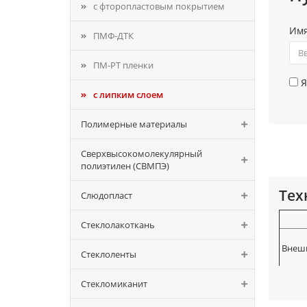
с фторопластовым покрытием
Им
ПМФ-ДТК
ПМ-РТ пленки
Я
с липким слоем
Полимерные материалы
Сверхвысокомолекулярный
полиэтилен (СВМПЭ)
Тех
Слюдопласт
Стеклолакоткань
Внешн
Стеклоленты
Шири
Стекломиканит
Толщи
покры