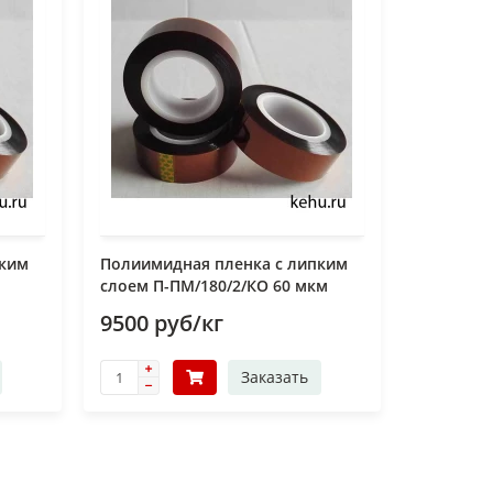
пким
Полиимидная пленка с липким
слоем П-ПМ/180/2/КО 60 мкм
9500 руб/кг
Заказать