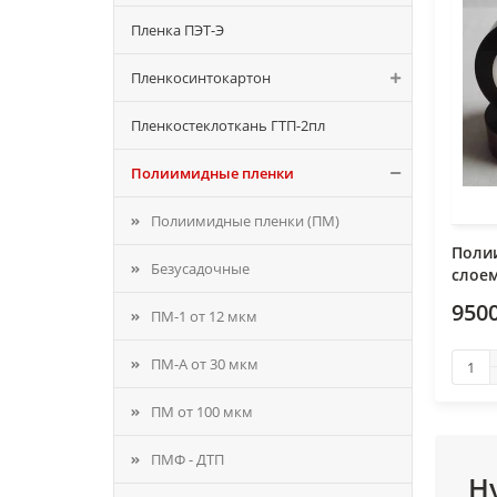
Пленка ПЭТ-Э
Пленкосинтокартон
Пленкостеклоткань ГТП-2пл
Полиимидные пленки
Полиимидные пленки (ПМ)
Поли
Безусадочные
слоем
9500
ПМ-1 от 12 мкм
ПМ-А от 30 мкм
ПМ от 100 мкм
ПМФ - ДТП
Н