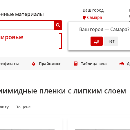
Ваш город
онные материалы
Самара
Ваш город —
Самара
?
мировые
тификаты
Прайс-лист
Таблица веса
Д
иимидные пленки с липким слоем
авиту
По цене