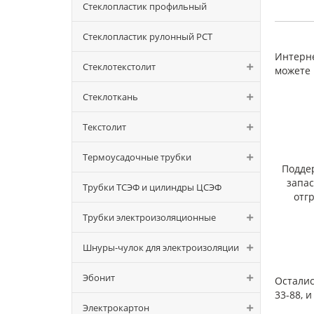
Стеклопластик профильный
30; б)
Удель
растя
Стеклопластик рулонный РСТ
Массов
Интерне
Удель
Стеклотекстолит
можете 
сопро
Элект
Стеклоткань
миним
Адгез
Текстолит
а) адг
в) адг
Термоусадочные трубки
Подде
запа
Трубки ТСЭФ и цилиндры ЦСЭФ
отг
Трубки электроизоляционные
Шнуры-чулок для электроизоляции
Эбонит
Осталис
33-88, 
Электрокартон