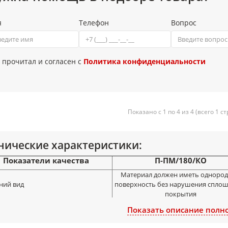
я
Телефон
Вопрос
 прочитал и согласен с
Политика конфиденциальности
Показано с 1 по 4 из 4 (всего 1 с
нические характеристики:
Показатели качества
П-ПМ/180/КО
Материал должен иметь одноро
ий вид
поверхность без нарушения спло
покрытия
на, мм
от 15 до 450±2
Показать описание полн
на,мкм при толщине клеевого
тия 15 мкм и толщине основы: а)
а) 45; б) 55; ± 5