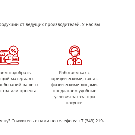
40
2
родукции от ведущих производителей. У нас вы
13
1*10
110
а) 1,0 – 2,0
в) 1,0 – 2,0
аем подобрать
Работаем как с
ящий материал с
юридическими, так и с
ребований вашего
физическими лицами,
ства или проекта.
предлагаем удобные
условия заказа при
покупке.
мену? Свяжитесь с нами по телефону: +7 (343) 219-