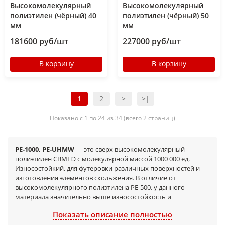
Высокомолекулярный
Высокомолекулярный
полиэтилен (чёрный) 40
полиэтилен (чёрный) 50
мм
мм
181600 руб/шт
227000 руб/шт
В корзину
В корзину
1
2
>
>|
Показано с 1 по 24 из 34 (всего 2 страниц)
РЕ-1000, PE-UHMW
— это сверх высокомолекулярный
полиэтилен СВМПЭ с молекулярной массой 1000 000 ед.
Износостойкий, для футеровки различных поверхностей и
изготовления элементов скольжения. В отличие от
высокомолекулярного полиэтилена PE-500, у данного
материала значительно выше износостойкость и
ударопрочность.
Показать описание полностью
Торговые названия СВМПЭ различаются, в зависимости от