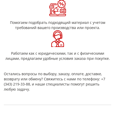
нейлона. Налажено изготовление нескольких
разновидностей сверхвысокомолекулярного полиэтилена
(PE-9000) у которых устойчивость к истиранию выше, чем у
углеродистой стали. .
Помогаем подобрать подходящий материал с учетом
Одной из вариаций применения является футеровка
требований вашего производства или проекта.
пластиком — создание покрытий для кузовов и бункеров, т.к.
материал эффективно препятствует износу.
Работаем как с юридическими, так и с физическими
лицами, предлагаем удобные условия заказа при покупке.
Остались вопросы по выбору, заказу, оплате, доставке,
возврату или обмену? Свяжитесь с нами по телефону: +7
(343) 219-33-88, и наши специалисты помогут решить
любую задачу.