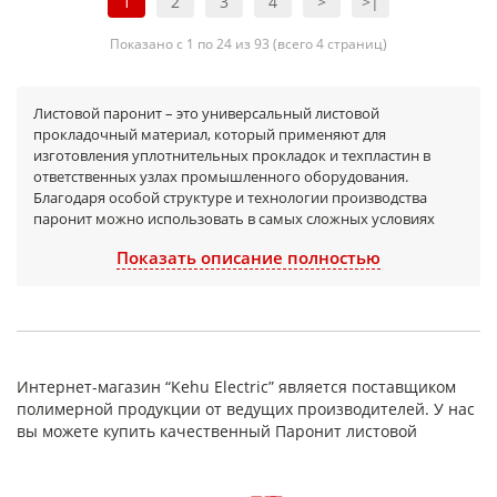
1
2
3
4
>
>|
Показано с 1 по 24 из 93 (всего 4 страниц)
Листовой паронит – это универсальный листовой
прокладочный материал, который применяют для
изготовления уплотнительных прокладок и техпластин в
ответственных узлах промышленного оборудования.
Благодаря особой структуре и технологии производства
паронит можно использовать в самых сложных условиях
эксплуатации.
Показать описание полностью
Выпускается паронит толщиной до 6 мм и размером листов
1000х1000 мм, различных видов и марок по ГОСТ 481-80. Этот
стандарт регламентирует технические условия для всех
марок паронита и гарантирует стабильность характеристик
от партии к партии. На сайте представлены наиболее
востребованные размеры, но собственные
Интернет-магазин “Kehu Electric” является поставщиком
производственные мощности позволяют обеспечить
полимерной продукции от ведущих производителей. У нас
изготовление листов под заказ. Если вам требуются
вы можете купить качественный Паронит листовой
нестандартные габариты, толщина или раскрой, мы готовы
предложить индивидуальное решение. Для уточнения
деталей оформите заказ через сайт или свяжитесь с