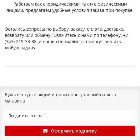
Работаем как с юридическими, так и с физическими
Наименование
лицами, предлагаем удобные условия заказа при покупке.
показателя
ПОН
ПМБ
ПМБ-1
ПК
ПА
ПЭ
1. Плотность, г/см³
1,6-
1,5-
1,5-2,0
2,0-
1,9-
1,6-
2,0
2,0
2,5
2,5
2,0
Остались вопросы по выбору, заказу, оплате, доставке,
возврату или обмену? Свяжитесь с нами по телефону: +7
2. Условная
9,0
14
20
10
—
8
(343) 219-33-88, и наши специалисты помогут решить
прочность при
(90)
(140)
(200)
(100)
(80)
любую задачу.
разрыве в
поперечном
направлении, МПа
(кгс/см²), не менее
3. Увеличение массы в жидких средах, %, не более:
– вода при
14
—
—
—
—
—
температуре 100 °C
Будьте в курсе акций и новых поступлений нашего
в течение 5 ч
магазина
– керосин при
40
10-
—
—
8-
—
температуре 23 °C
24
21
в течение 5 ч
Оформить подписку
– масло МС-20 или
23
15
25
15
28
—
МК-22 при