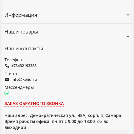
температуре 150 °C
в течение 5 ч
Информация
– масло МК-8 при
—
—
15
13
—
—
температуре 100 °C
в течение 5 ч
Наши товары
– топливо ТС-1 при
—
—
14
12
—
—
температуре 200 °C
Наши контакты
в течение 5 ч
Телефон
– едким кали
—
—
—
—
—
19
+73432193388
концентрации 450
г/дм³ при
Почта
температуре 100 °C
info@kehu.ru
в течение 5 ч
Мессенджеры
4. Уменьшение массы в жидких средах, %, не более:
ЗАКАЗ ОБРАТНОГО ЗВОНКА
– 10 % -ной азотной
—
—
—
30
—
—
кислоте по ГОСТ
Наш адрес:
4461 при
Демократическая ул., 45А, корп. 4, Самара
температуре
Время работы офиса: пн-пт с 9:00 до 18:00, сб-вс
(100±5) °C в
выходной
течение 5 ч