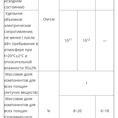
исходном
состоянии)
Удельное
Ом•см
объемное
электрическое
сопротивление,
не менее ( после
11
12
10
10
—
48ч пребывания в
атмосфере при
t=20°C±2°C и
относительной
влажности 95±2%
Массовая доля
компонентов для
1
всех толщин
(летучих веществ)
Массовая доля
компонентов для
всех толщин
%
8~20
6~18
(склеивающего