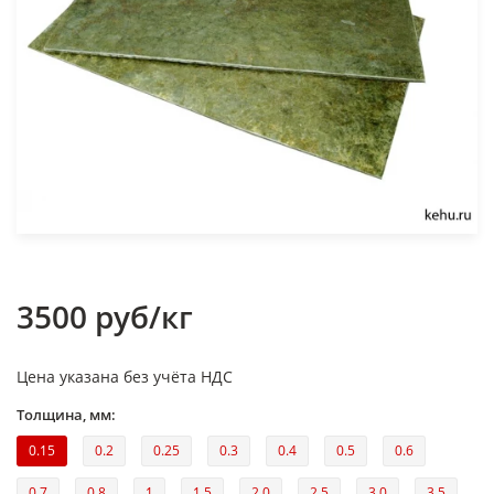
3500 руб/кг
Цена указана без учёта НДС
Толщина, мм:
0.15
0.2
0.25
0.3
0.4
0.5
0.6
0.7
0.8
1
1.5
2.0
2.5
3.0
3.5